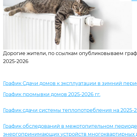
Дорогие жители, по ссылкам опубликовываем граф
2025-2026
График Сдачи домов к эксплуатации в зимний перио
График промывки домов 2025-2026 гг.
График сдачи системы теплопотребления на 2025-20
График обследований в межотопительном периоде 20
энергопринимающих
устройств многоквартирных