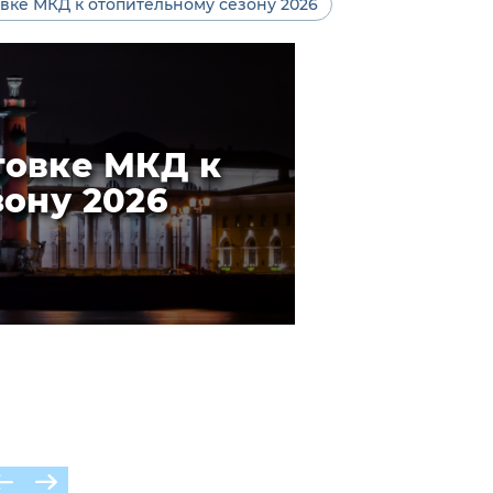
вке МКД к отопительному сезону 2026
товке МКД к
зону 2026