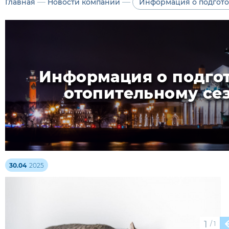
—
—
Главная
Новости компании
Информация о подгото
Информация о подго
отопительному се
30.04
2025
1
/
1