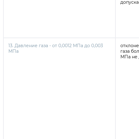
допуска
13. Давление газа - от 0,0012 МПа до 0,003
отклон
МПа
газа бо
МПа не 