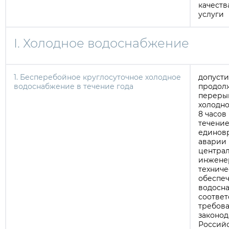
качеств
услуги
I. Холодное водоснабжение
1. Бесперебойное круглосуточное холодное
допуст
водоснабжение в течение года
продол
переры
холодно
8 часов
течение 
единов
аварии 
централ
инжене
техниче
обеспеч
водосна
соответ
требов
законод
Россий