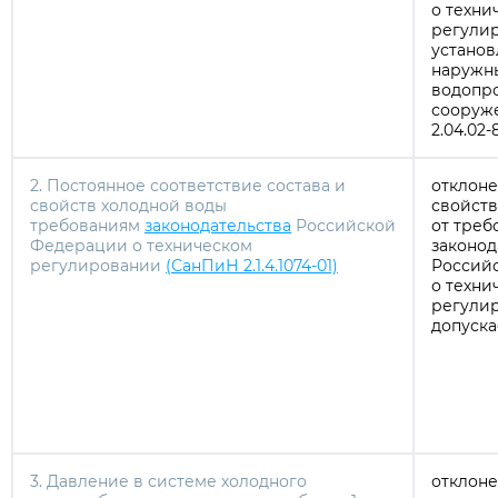
о техни
регули
устано
наружн
водопро
сооруж
2.04.02-
2. Постоянное соответствие состава и
отклоне
свойств холодной воды
свойств
требованиям
законодательства
Российской
от треб
Федерации о техническом
законод
регулировании
(СанПиН 2.1.4.1074-01)
Россий
о техни
регули
допуска
3. Давление в системе холодного
отклоне