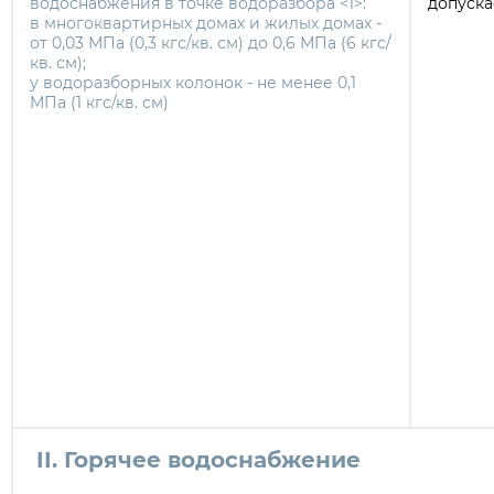
водоснабжения в точке водоразбора <1>:
допуска
в многоквартирных домах и жилых домах -
от 0,03 МПа (0,3 кгс/кв. см) до 0,6 МПа (6 кгс/
кв. см);
у водоразборных колонок - не менее 0,1
МПа (1 кгс/кв. см)
II. Горячее водоснабжение