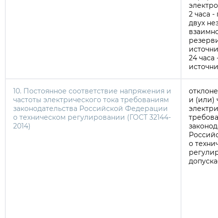
электро
2 часа 
двух не
взаимн
резерв
источн
24 часа 
источни
10. Постоянное соответствие напряжения и
отклон
частоты электрического тока требованиям
и (или)
законодательства Российской Федерации
электри
о техническом регулировании (ГОСТ 32144-
требов
2014)
законод
Россий
о техни
регули
допуска