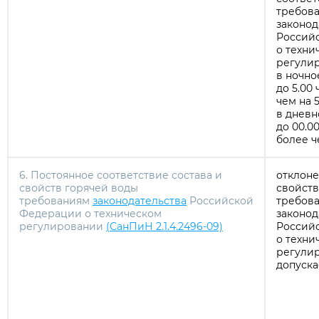
требов
законод
Россий
о техни
регули
в ночно
до 5.00 
чем на 5
в дневн
до 00.00
более ч
6. Постоянное соответствие состава и
отклоне
свойств горячей воды
свойств
требованиям
законодательства
Российской
требов
Федерации о техническом
законод
регулировании
(СанПиН 2.1.4.2496-09)
Россий
о техни
регули
допуска