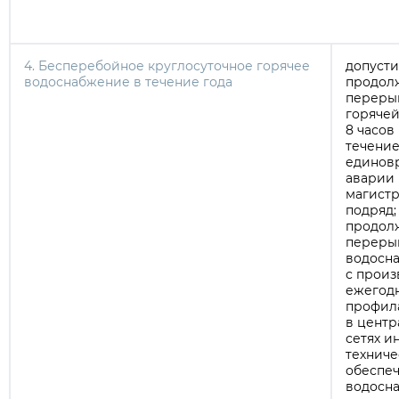
4. Бесперебойное круглосуточное горячее
допуст
водоснабжение в течение года
продол
переры
горячей
8 часов
течение 
единов
аварии 
магистр
подряд;
продол
перерыв
водосна
с произ
ежегод
профила
в центр
сетях и
техниче
обеспеч
водосн