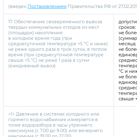
(введен
Постановлением
Правительства РФ от 27.02.201
17. Обеспечение своевременного вывоза
допуст
твердых коммунальных отходов из мест
сроков:
(площадок) накопления:
не боле
в холодное время года (при
(суммар
среднесуточной температуре +5 °C и ниже)
месяца;
не реже одного раза в трое суток, в теплое
не боле
время (при среднесуточной температуре
единов
свыше +5 °C) не реже 1 раза в сутки
средне
(ежедневный вывоз)
темпера
°C и ни
не боле
единов
средне
темпера
свыше +
<1> Давление в системах холодного или
горячего водоснабжения измеряется в
точке водоразбора в часы утреннего
максимума (с 7.00 до 9.00) или вечернего
максимума (с 19.00 до 22.00).