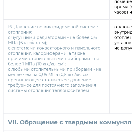
помеще
время (о
часов) 
16. Давление во внутридомовой системе
отклоне
отопления:
внутри
с чугунными радиаторами - не более 0,6
отоплен
МПа (6 кгс/кв. см);
установ
с системами конвекторного и панельного
не допу
отопления, калориферами, а также
прочими отопительными приборами - не
более 1 МПа (10 кгс/кв. см);
с любыми отопительными приборами - не
менее чем на 0,05 МПа (0,5 кгс/кв. см)
превышающее статическое давление,
требуемое для постоянного заполнения
системы отопления теплоносителем
VII. Обращение с твердыми коммуна