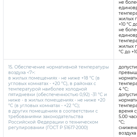
не боле
единов
темпера
жилых 
+10 °C до
не боле
единов
темпера
жилых п
°C до +1
15. Обеспечение нормативной температуры
допуст
воздуха <7>:
превыш
в жилых помещениях - не ниже +18 °C (в
нормат
угловых комнатах - +20 °C), в районах с
темпера
температурой наиболее холодной
4 °C;
пятидневки (обеспеченностью 0,92) -31 °C и
допуст
ниже - в жилых помещениях - не ниже +20
нормат
°C (в угловых комнатах - +22 °C);
темпера
в других помещениях в соответствии с
время су
требованиями законодательства
5.00 час
Российской Федерации о техническом
°C;
регулировании
(ГОСТ Р 51617-2000)
снижен
воздуха