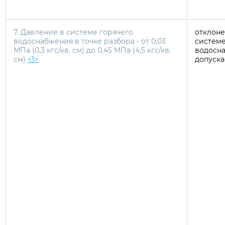
7. Давление в системе горячего
отклоне
водоснабжения в точке разбора - от 0,03
системе
МПа (0,3 кгс/кв. см) до 0,45 МПа (4,5 кгс/кв.
водосн
см)
<1>
допуска