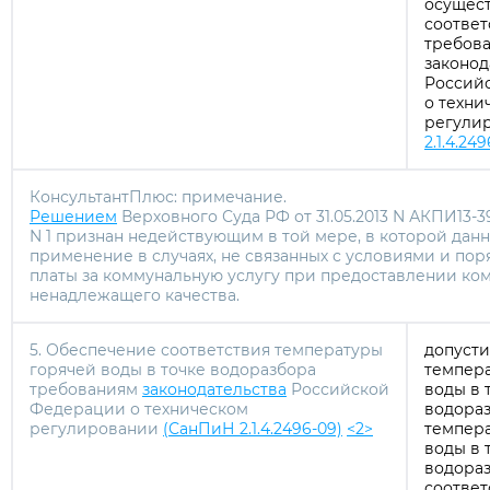
осущест
соответ
требов
законод
Россий
о техни
регули
2.1.4.24
КонсультантПлюс: примечание.
Решением
Верховного Суда РФ от 31.05.2013 N АКПИ13-
N 1 признан недействующим в той мере, в которой данн
применение в случаях, не связанных с условиями и по
платы за коммунальную услугу при предоставлении ко
ненадлежащего качества.
5. Обеспечение соответствия температуры
допуст
горячей воды в точке водоразбора
темпер
требованиям
законодательства
Российской
воды в 
Федерации о техническом
водораз
регулировании
(СанПиН 2.1.4.2496-09)
<2>
темпер
воды в 
водораз
соотве