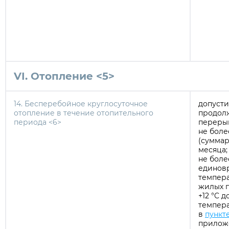
VI. Отопление <5>
14. Бесперебойное круглосуточное
допуст
отопление в течение отопительного
продол
периода <6>
перерыв
не боле
(суммар
месяца;
не боле
единов
темпера
жилых 
+12 °C 
темпера
в
пункте
прилож