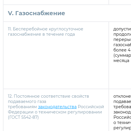
V. Газоснабжение
11. Бесперебойное круглосуточное
допуст
газоснабжение в течение года
продол
переры
газосна
более 4
(суммар
месяца
12. Постоянное соответствие свойств
отклоне
подаваемого газа
подавае
требованиям
законодательства
Российской
требов
Федерации о техническом регулировании
законод
(ГОСТ 5542-87)
Россий
о техни
регули