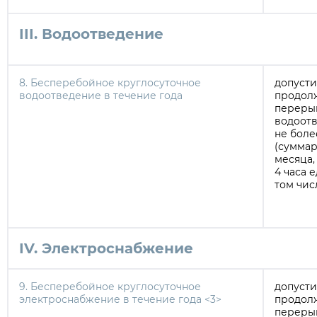
III. Водоотведение
8. Бесперебойное круглосуточное
допуст
водоотведение в течение года
продол
переры
водоотв
не боле
(суммар
месяца,
4 часа 
том чис
IV. Электроснабжение
9. Бесперебойное круглосуточное
допуст
электроснабжение в течение года <3>
продол
переры