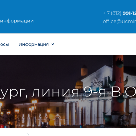
+ 7 (812)
991-1
 информации
office@ucmir
росы
Информация
рг, линия 9-я В.О