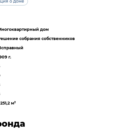
ция о доме
Многоквартирный дом
Решение собрания собственников
Исправный
909 г.
6
0
8
8
251,2 м
²
фонда