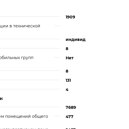
1909
ции в технической
индивид
8
обильных групп
Нет
8
131
4
е:
7689
ем помещений общего
477