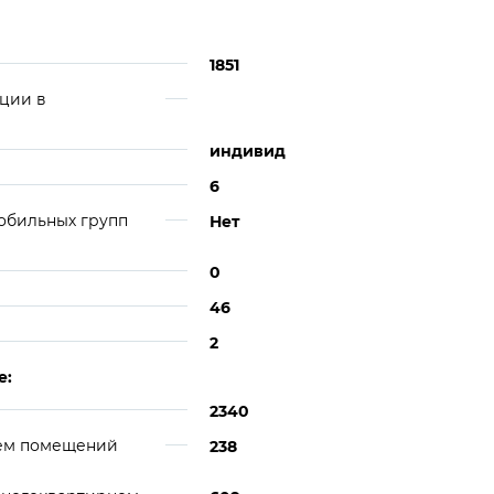
1851
ции в
индивид
6
обильных групп
Нет
0
46
2
е:
2340
ием помещений
238