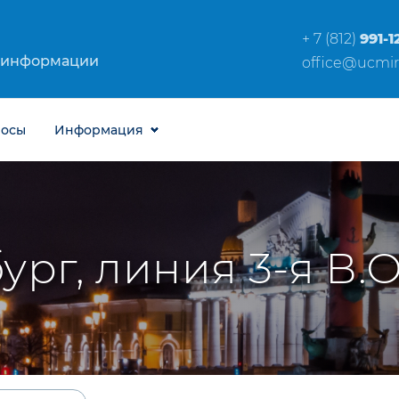
+ 7 (812)
991-1
 информации
office@ucmir
росы
Информация
рг, линия 3-я В.О