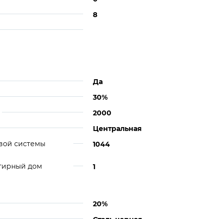
8
Да
30%
2000
Центральная
вой системы
1044
ртирный дом
1
20%