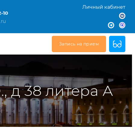
Личный кабинет
2-10
.ru
Запись на прием
., д 38 литера А