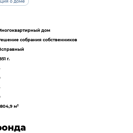
ция о доме
Многоквартирный дом
Решение собрания собственников
Исправный
851 г.
6
0
6
0
2804,9 м
²
фонда