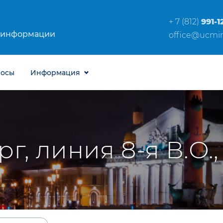
+ 7 (812)
991-1
 информации
office@ucmir
росы
Информация
г, линия 8-я В.О.,