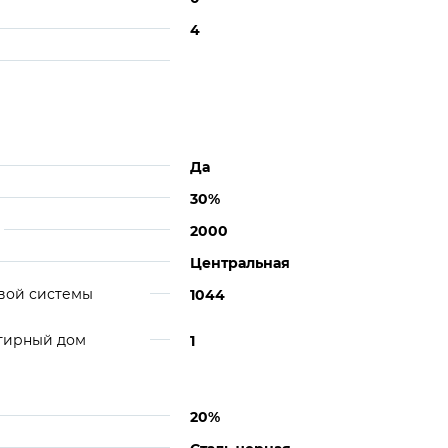
4
Да
30%
2000
Центральная
вой системы
1044
ртирный дом
1
20%