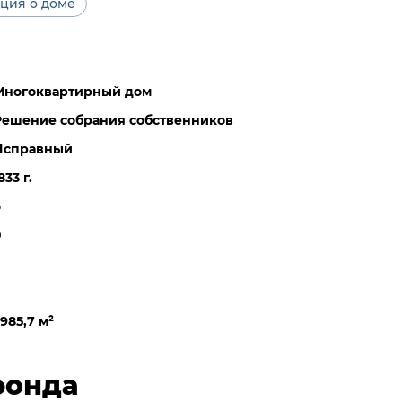
ция о доме
Многоквартирный дом
Решение собрания собственников
Исправный
833 г.
6
0
985,7 м
²
фонда